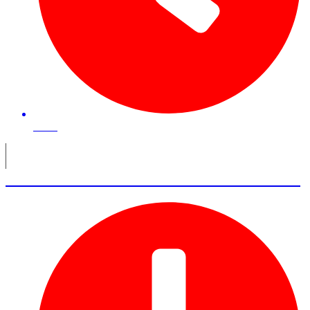
48 mn
Olivier Pailhes – Cofondateur AIrcall