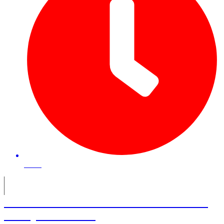
50 mn
Alexandre Malsh – Cofondateur de
Melty et Fulllife