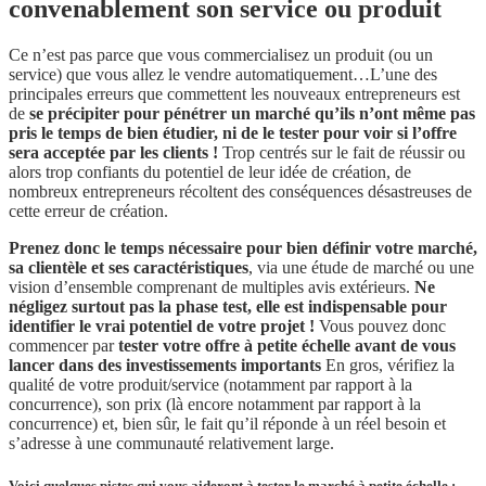
convenablement son service ou produit
Ce n’est pas parce que vous commercialisez un produit (ou un
service) que vous allez le vendre automatiquement…L’une des
principales erreurs que commettent les nouveaux entrepreneurs est
de
se précipiter pour pénétrer un marché qu’ils n’ont même pas
pris le temps de bien étudier, ni de le tester pour voir si l’offre
sera acceptée par les clients !
Trop centrés sur le fait de réussir ou
alors trop confiants du potentiel de leur idée de création, de
nombreux entrepreneurs récoltent des conséquences désastreuses de
cette erreur de création.
Prenez donc le temps nécessaire pour bien définir votre marché,
sa clientèle et ses caractéristiques
, via une étude de marché ou une
vision d’ensemble comprenant de multiples avis extérieurs.
Ne
négligez surtout pas
la phase test, elle est indispensable pour
identifier le vrai potentiel de votre projet !
Vous pouvez donc
commencer par
tester votre offre à petite échelle avant de vous
lancer dans des investissements importants
En gros, vérifiez la
qualité de votre produit/service (notamment par rapport à la
concurrence), son prix (là encore notamment par rapport à la
concurrence) et, bien sûr, le fait qu’il réponde à un réel besoin et
s’adresse à une communauté relativement large.
Voici quelques pistes qui vous aideront à tester le marché à petite échelle :